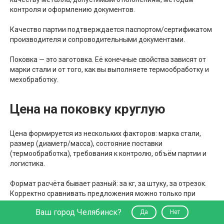
контроля и оформлению документов.
Качество партии подтверждается паспортом/сертификатом
производителя и сопроводительными документами.
Поковка — это заготовка. Её конечные свойства зависят от
марки стали и от того, как вы выполняете термообработку и
мехобработку.
Цена на поковку круглую
Цена формируется из нескольких факторов: марка стали,
размер (диаметр/масса), состояние поставки
(термообработка), требования к контролю, объём партии и
логистика.
Формат расчёта бывает разный: за кг, за штуку, за отрезок.
Корректно сравнивать предложения можно только при
одинаковой марке, одинаковом диаметре и одинаковых
Ваш город Челябинск?
Да
Нет
требованиях к поставке (термообработка, контроль).
“Дешевле за килограмм” не всегда означает “дешевле в