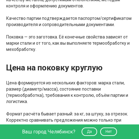
контроля и оформлению документов.
Качество партии подтверждается паспортом/сертификатом
производителя и сопроводительными документами.
Поковка — это заготовка. Её конечные свойства зависят от
марки стали и от того, как вы выполняете термообработку и
мехобработку.
Цена на поковку круглую
Цена формируется из нескольких факторов: марка стали,
размер (диаметр/масса), состояние поставки
(термообработка), требования к контролю, объём партии и
логистика.
Формат расчёта бывает разный: за кг, за штуку, за отрезок.
Корректно сравнивать предложения можно только при
одинаковой марке, одинаковом диаметре и одинаковых
Ваш город Челябинск?
Да
Нет
требованиях к поставке (термообработка, контроль).
“Дешевле за килограмм” не всегда означает “дешевле в