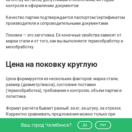
контроля и оформлению документов.
Качество партии подтверждается паспортом/сертификатом
производителя и сопроводительными документами.
Поковка — это заготовка. Её конечные свойства зависят от
марки стали и от того, как вы выполняете термообработку и
мехобработку.
Цена на поковку круглую
Цена формируется из нескольких факторов: марка стали,
размер (диаметр/масса), состояние поставки
(термообработка), требования к контролю, объём партии и
логистика.
Формат расчёта бывает разный: за кг, за штуку, за отрезок.
Корректно сравнивать предложения можно только при
одинаковой марке, одинаковом диаметре и одинаковых
Ваш город Челябинск?
Да
Нет
требованиях к поставке (термообработка, контроль).
“Дешевле за килограмм” не всегда означает “дешевле в