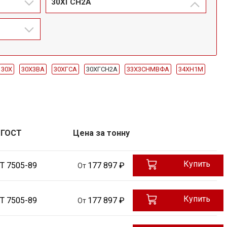
30ХГСН2А
30Х
30Х3ВА
30ХГСА
30ХГСН2А
33Х3СНМВФА
34ХН1М
40ХФА
42Х2ГСНМ
09Г2С
Ст20
Ст35
Ст45
40Х
Ст3
Штампованная
ГОСТ
Цена за тонну
Купить
Т 7505-89
177 897 ₽
От
Купить
Т 7505-89
177 897 ₽
От