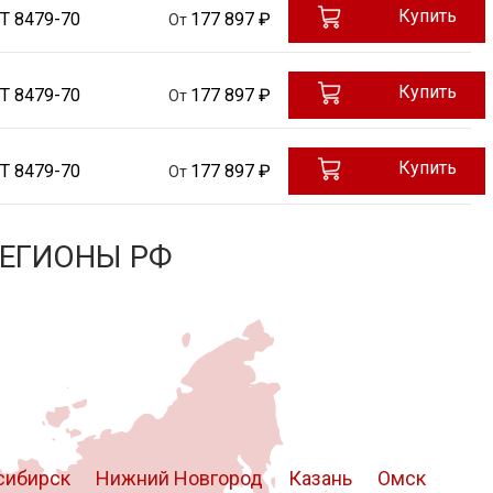
Купить
Т 8479-70
177 897 ₽
От
Купить
Т 8479-70
177 897 ₽
От
Купить
Т 8479-70
177 897 ₽
От
РЕГИОНЫ РФ
сибирск
Нижний Новгород
Казань
Омск