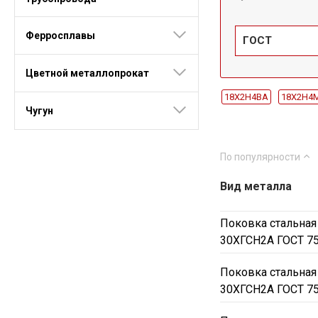
Ферросплавы
ГОСТ
Цветной металлопрокат
18Х2Н4ВА
18Х2Н4
Чугун
34ХН3МА
35ХГСА
Ст40
45Х
Ст2пс
По популярности
Вид металла
Поковка стальная
30ХГСН2А ГОСТ 7
Поковка стальная
30ХГСН2А ГОСТ 7