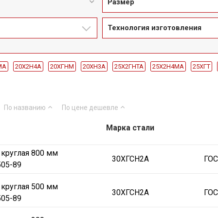
Размер
Технология изготовления
МА
20Х2Н4А
20ХГНМ
20ХН3А
25Х2ГНТА
25Х2Н4МА
25ХГТ
35ХМА
38Х2Н2МА
38ХА
38ХМА
38ХС
40ХГНМ
40ХН2МА
Ст2сп
50
60
70
80
90
100
300
500
800
Кованая
По названию
По цене
дешевле
Марка стали
 круглая 800 мм
30ХГСН2А
ГОС
505-89
 круглая 500 мм
30ХГСН2А
ГОС
505-89