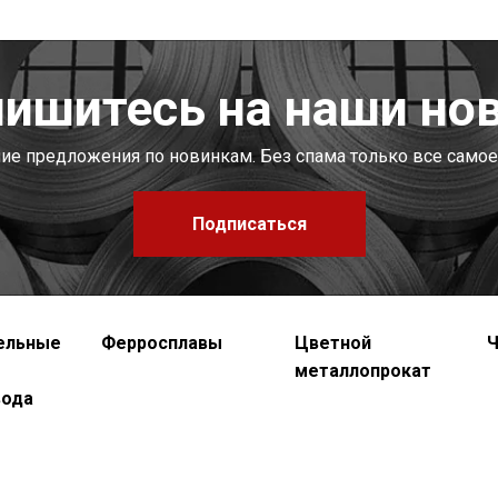
ишитесь на наши но
шие предложения по новинкам. Без спама только все самое
Подписаться
ельные
Ферросплавы
Цветной
Ч
металлопрокат
вода