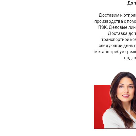
До 
Доставим и отправ
производства с по
ПЭК, Деловые лини
Доставка до 
транспортной ко
следующий день по
металл требует рез
подго