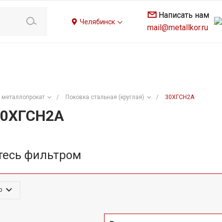
Написать нам
Челябинск
mail@metallkor.ru
 металлопрокат
/
Поковка стальная (круглая)
/
30ХГСН2А
 30ХГСН2А
тесь фильтром
р