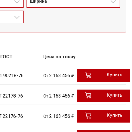
Ширина
ГОСТ
Цена за тонну
Купить
1 90218-76
2 163 456 ₽
От
Купить
Т 22178-76
2 163 456 ₽
От
Купить
Т 22176-76
2 163 456 ₽
От