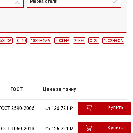
Марка стали
35ХГСА
Ст10
18Х2Н4МА
20ХГНР
20ЮЧ
Ст25
12Х2НВФА
30ХГСН2А
30ХМА
30ХН2МФА
34ХН1М
34ХН1МА
40Х
40ХН
40ХН2МА
40ХН2МА-Ш
40ХФА
45Х
60С2А
м
12мм
125мм
130мм
14мм
140мм
150мм
160мм
м
240мм
24мм
250мм
25мм
26мм
28мм
30мм
32мм
м
54мм
60мм
65мм
70мм
75мм
80мм
90мм
85мм
ГОСТ
Цена за тонну
185мм
19мм
195мм
21мм
23мм
260мм
27мм
270мм
55мм
58мм
6мм
6.3мм
6.5мм
62мм
63мм
67мм
Купить
ГОСТ 2590-2006
126 721 ₽
От
280мм
290мм
295мм
300мм
310мм
320мм
330мм
Купить
ГОСТ 1050-2013
126 721 ₽
От