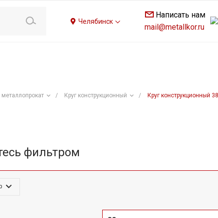
Написать нам
Челябинск
mail@metallkor.ru
 металлопрокат
/
Круг конструкционный
/
Круг конструкционный 3
тесь фильтром
р