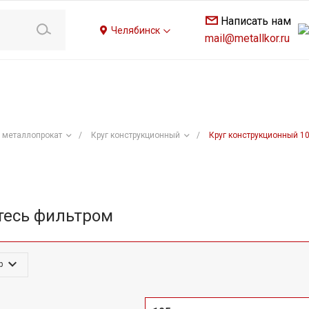
Написать нам
Челябинск
mail@metallkor.ru
 металлопрокат
/
Круг конструкционный
/
Круг конструкционный 1
тесь фильтром
р