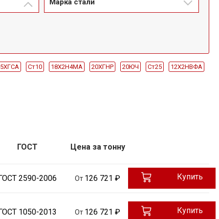
Марка стали
35ХГСА
Ст10
18Х2Н4МА
20ХГНР
20ЮЧ
Ст25
12Х2НВФА
30ХГСН2А
30ХМА
30ХН2МФА
34ХН1М
34ХН1МА
40Х
40ХН
40ХН2МА
40ХН2МА-Ш
40ХФА
45Х
60С2А
м
12мм
125мм
130мм
14мм
140мм
150мм
160мм
м
240мм
24мм
250мм
25мм
26мм
28мм
30мм
32мм
м
54мм
60мм
65мм
70мм
75мм
80мм
90мм
85мм
ГОСТ
Цена за тонну
185мм
19мм
195мм
21мм
23мм
260мм
27мм
270мм
55мм
58мм
6мм
6.3мм
6.5мм
62мм
63мм
67мм
Купить
ГОСТ 2590-2006
126 721 ₽
От
280мм
290мм
295мм
300мм
310мм
320мм
330мм
Купить
ГОСТ 1050-2013
126 721 ₽
От