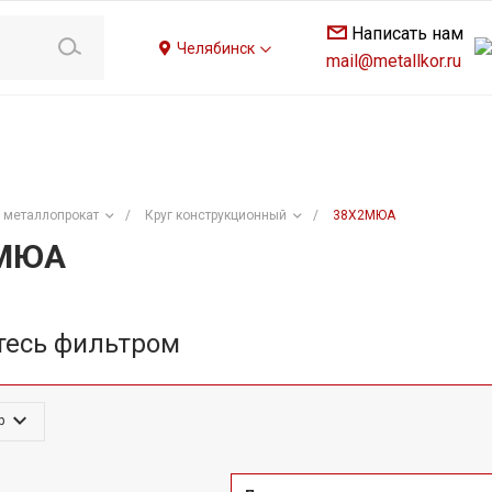
Написать нам
Челябинск
mail@metallkor.ru
 металлопрокат
/
Круг конструкционный
/
38Х2МЮА
2МЮА
тесь фильтром
р