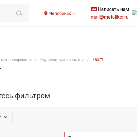
Написать нам
Челябинск
mail@metallkor.ru
 металлопрокат
/
Круг конструкционный
/
18ХГТ
Т
тесь фильтром
р