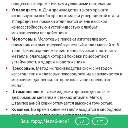
процессов с переменчивыми условиями протекания.
Углеродистые.
Для производства такого проката
используются особо прочные марки углеродистой стали.
Углеродистые поковки отличаются очень высокой
износостойкостью и устойчивостью к любым
механическим воздействиям.
Молотовые.
Молотовые поковки изготавливают,
применяя автоматический кузнечный молот массой от 5
тонн. Таким изделиям свойственна высокая плотность
металла, благодаря которой поковки приобретают
устойчивость к ударам и растяжениям.
Прессовые.
Метод их производства схож с методом
изготовления молотовых поковок; разница заключается в
механизме давления, которое оказывает пресс, а не
молот.
Штампованные.
Такие изделия производят за счет
деформации металла в стенках штампа. Метод
штампованной ковки отличается высокой точностью.
Кованые.
Во время ковки металл находится в свободном
положении, изделия получаются пластичными и
Ваш город Челябинск?
прочными. Основные инструменты для изготовления
Да
Нет
таких поковок - прессы, молоты, кувалды.