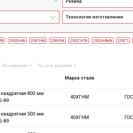
Размер
Технология изготовления
МА
20Х2Н4А
20ХГНМ
20ХН3А
25Х2ГНТА
25Х2Н4МА
25ХГТ
35ХМА
38Х2Н2МА
38ХА
38ХМА
38ХС
40ХГНМ
40ХН2МА
45Х
Ст50
Ст55
Ст70
50
60
70
80
90
100
300
500
По названию
По цене
дешевле
Марка стали
 квадратная 800 мм
40ХГНМ
ГОС
5-89
 квадратная 500 мм
40ХГНМ
ГОС
5-89