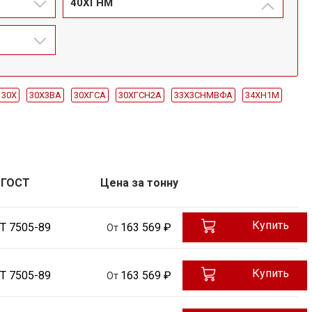
40ХГНМ
30Х
30Х3ВА
30ХГСА
30ХГСН2А
33Х3СНМВФА
34ХН1М
40ХФА
42Х2ГСНМ
Ст2пс
Ст2сп
Ст45
40Х
09Г2С
Ст20
800
Кованая
Штампованная
ГОСТ
Цена за тонну
Купить
Т 7505-89
163 569 ₽
От
Купить
Т 7505-89
163 569 ₽
От