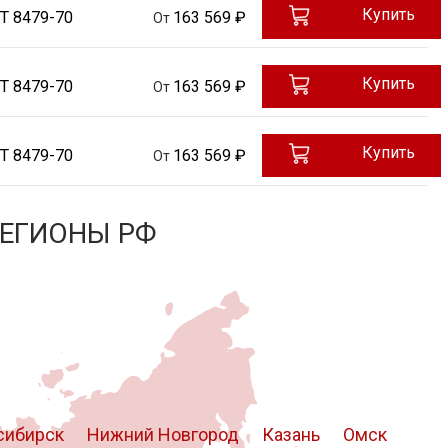
Купить
Т 8479-70
163 569 ₽
От
Купить
Т 8479-70
163 569 ₽
От
Купить
Т 8479-70
163 569 ₽
От
РЕГИОНЫ РФ
сибирск
Нижний Новгород
Казань
Омск