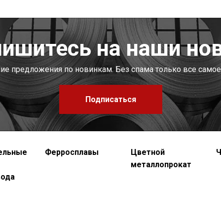
ишитесь на наши но
шие предложения по новинкам. Без спама только все самое
Подписаться
ельные
Ферросплавы
Цветной
Ч
металлопрокат
вода