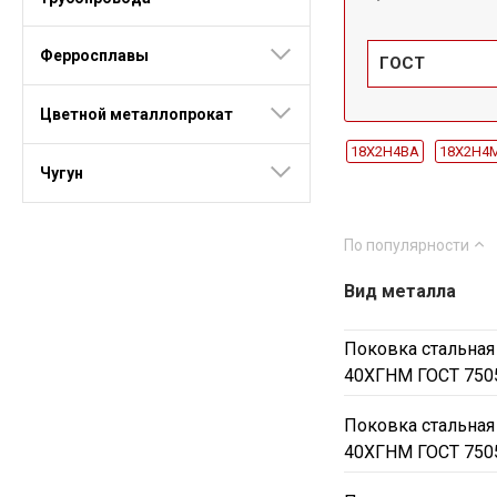
Ферросплавы
ГОСТ
Цветной металлопрокат
18Х2Н4ВА
18Х2Н4
Чугун
34ХН3МА
35ХГСА
Ст35
Ст3
Ст40
По популярности
Вид металла
Поковка стальная
40ХГНМ ГОСТ 750
Поковка стальная
40ХГНМ ГОСТ 750