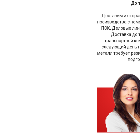
До 
Доставим и отправ
производства с по
ПЭК, Деловые лини
Доставка до 
транспортной ко
следующий день по
металл требует рез
подго