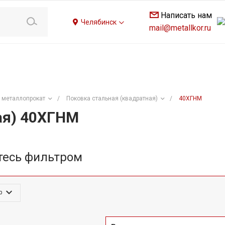
Написать нам
Челябинск
mail@metallkor.ru
 металлопрокат
/
Поковка стальная (квадратная)
/
40ХГНМ
ая) 40ХГНМ
тесь фильтром
р