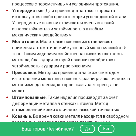
процессов с переменчивыми условиями протекания.
Углеродистые.
Для производства такого проката
используются особо прочные марки углеродистой стали.
Углеродистые поковки отличаются очень высокой
износостойкостью и устойчивостью к любым
механическим воздействиям.
Молотовые.
Молотовые поковки изготавливают,
применяя автоматический кузнечный молот массой от 5
тонн. Таким изделиям свойственна высокая плотность
металла, благодаря которой поковки приобретают
устойчивость к ударам и растяжениям.
Прессовые.
Метод их производства схож с методом
изготовления молотовых поковок; разница заключается в
механизме давления, которое оказывает пресс, а не
молот.
Штампованные.
Такие изделия производят за счет
деформации металла в стенках штампа. Метод
штампованной ковки отличается высокой точностью.
Кованые.
Во время ковки металл находится в свободном
положении, изделия получаются пластичными и
Ваш город Челябинск?
прочными. Основные инструменты для изготовления
Да
Нет
таких поковок - прессы, молоты, кувалды.