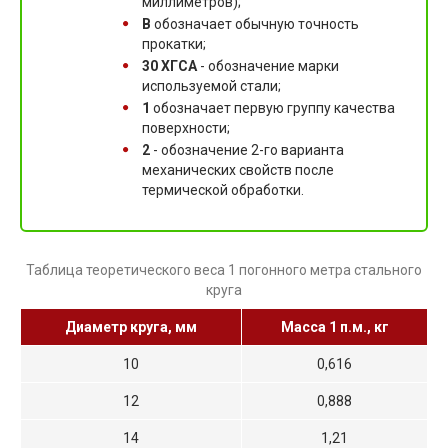
миллиметров);
B
обозначает обычную точность
прокатки;
30 ХГСА
- обозначение марки
используемой стали;
1
обозначает первую группу качества
поверхности;
2
- обозначение 2-го варианта
механических свойств после
термической обработки.
Таблица теоретического веса 1 погонного метра стального
круга
Диаметр круга, мм
Масса 1 п.м., кг
10
0,616
12
0,888
14
1,21