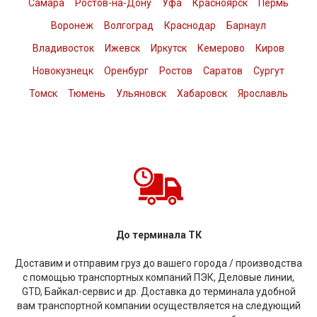
Самара
Ростов-на-Дону
Уфа
Красноярск
Пермь
Воронеж
Волгоград
Краснодар
Барнаул
Владивосток
Ижевск
Иркутск
Кемерово
Киров
Новокузнецк
Оренбург
Ростов
Саратов
Сургут
Томск
Тюмень
Ульяновск
Хабаровск
Ярославль
До терминала ТК
Доставим и отправим груз до вашего города / производства
с помощью транспортных компаний ПЭК, Деловые линии,
GTD, Байкал-сервис и др. Доставка до терминала удобной
вам транспортной компании осуществляется на следующий