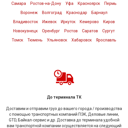
Самара
Ростов-на-Дону
Уфа
Красноярск
Пермь
Воронеж
Волгоград
Краснодар
Барнаул
Владивосток
Ижевск
Иркутск
Кемерово
Киров
Новокузнецк
Оренбург
Ростов
Саратов
Сургут
Томск
Тюмень
Ульяновск
Хабаровск
Ярославль
До терминала ТК
Доставим и отправим груз до вашего города / производства
с помощью транспортных компаний ПЭК, Деловые линии,
GTD, Байкал-сервис и др. Доставка до терминала удобной
вам транспортной компании осуществляется на следующий