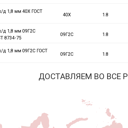
х/д 1,8 мм 40Х ГОСТ
40Х
1.8
х/д 1,8 мм 09Г2С
09Г2С
1.8
Т 8734-75
х/д 1,8 мм 09Г2С ГОСТ
09Г2С
1.8
ДОСТАВЛЯЕМ ВО ВСЕ 