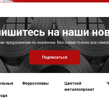
ишитесь на наши но
шие предложения по новинкам. Без спама только все самое
Подписаться
ельные
Ферросплавы
Цветной
Ч
металлопрокат
вода