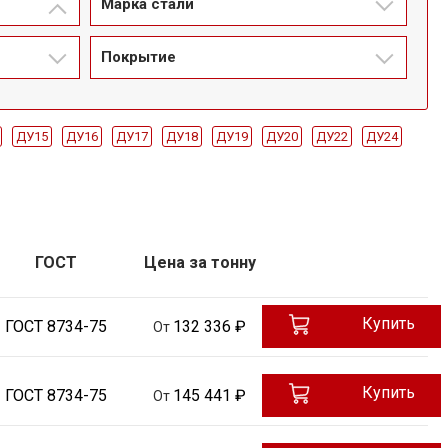
Марка стали
Покрытие
ДУ15
ДУ16
ДУ17
ДУ18
ДУ19
ДУ20
ДУ22
ДУ24
ДУ9.5
ДУ25
ДУ26
ДУ28
ДУ30
ДУ32
ДУ34
ДУ35
0
ДУ56
ДУ60
ДУ63
ДУ65
ДУ70
ДУ75
ДУ1.5
ДУ1.6
57
ДУ76
ДУ80
ДУ89
ДУ102
ДУ108
ДУ114
ДУ127
ормированная
ГОСТ
ГОСТ 8732-78
Цена за тонну
ГОСТ 8734-75
ГОСТ 32528-2013
Купить
ГОСТ 8734-75
132 336 ₽
От
Купить
ГОСТ 8734-75
145 441 ₽
От