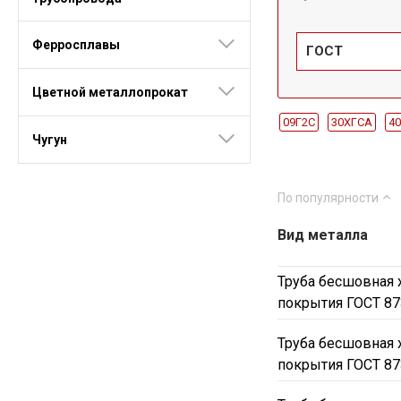
Ферросплавы
ГОСТ
Цветной металлопрокат
09Г2С
30ХГСА
4
Чугун
ДУ3.5
ДУ4
ДУ4.5
ДУ36
ДУ38
ДУ40
По популярности
ДУ1.8
ДУ2
ДУ2.2
Вид металла
ДУ133
ДУ146
ДУ
ГОСТ 550-75
Холод
Труба бесшовная х
покрытия ГОСТ 87
Труба бесшовная х
покрытия ГОСТ 87