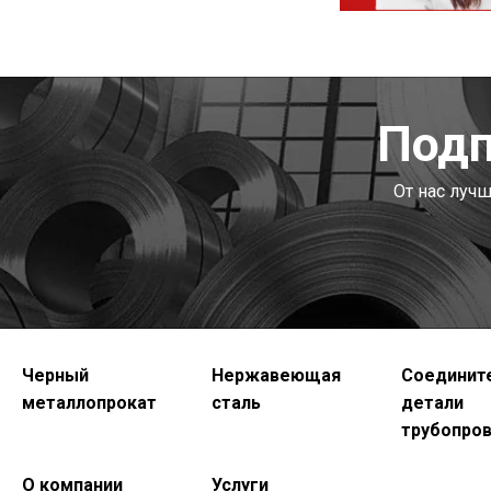
Подп
От нас луч
Черный
Нержавеющая
Соединит
металлопрокат
сталь
детали
трубопро
О компании
Услуги