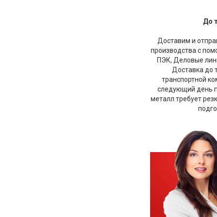
До 
Доставим и отправ
производства с по
ПЭК, Деловые лини
Доставка до 
транспортной ко
следующий день по
металл требует рез
подго