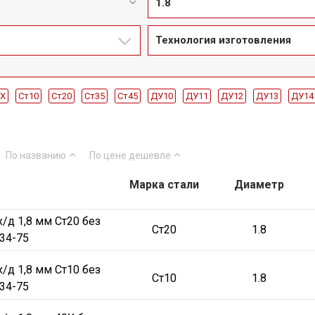
1.8
Технология изготовления
0Х
Ст10
Ст20
Ст35
Ст45
ДУ10
ДУ11
ДУ12
ДУ13
ДУ14
ДУ5
ДУ5.5
ДУ6
ДУ6.5
ДУ7
ДУ7.5
ДУ8
ДУ8.5
ДУ9
ДУ42
ДУ45
ДУ3
ДУ2.5
ДУ2.6
ДУ2.8
ДУ3.2
ДУ48
ДУ5
По названию
По цене
дешевле
ДУ1
ДУ0.3
ДУ0.4
ДУ0.5
ДУ0.6
ДУ0.8
ДУ1.2
ДУ1.4
ДУ
152
ДУ159
ДУ168
ДУ194
Марка стали
ДУ219
Оцинкованная
Диаметр
Горячедеф
нодеформированная
/д 1,8 мм Ст20 без
Ст20
1.8
34-75
/д 1,8 мм Ст10 без
Ст10
1.8
34-75