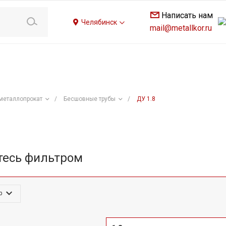
Написать нам
Челябинск
mail@metallkor.ru
металлопрокат
/
Бесшовные трубы
/
ДУ 1.8
тесь фильтром
р