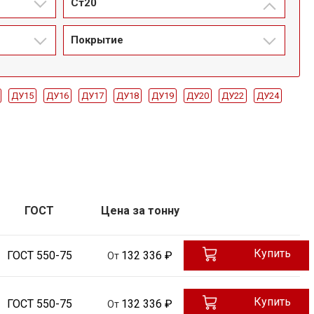
Ст20
Покрытие
ДУ15
ДУ16
ДУ17
ДУ18
ДУ19
ДУ20
ДУ22
ДУ24
ДУ9.5
ДУ25
ДУ26
ДУ28
ДУ30
ДУ32
ДУ34
ДУ35
0
ДУ56
ДУ60
ДУ63
ДУ65
ДУ70
ДУ75
ДУ1.5
ДУ1.6
57
ДУ76
ДУ80
ДУ89
ДУ102
ДУ108
ДУ114
ДУ127
ормированная
ГОСТ 8732-78
ГОСТ 8734-75
ГОСТ 32528-2013
ГОСТ
Цена за тонну
Купить
ГОСТ 550-75
132 336 ₽
От
Купить
ГОСТ 550-75
132 336 ₽
От