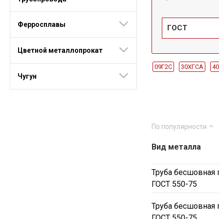
Ферросплавы
ГОСТ
Цветной металлопрокат
09Г2С
30ХГСА
4
Чугун
ДУ3.5
ДУ4
ДУ4.5
ДУ36
ДУ38
ДУ40
ДУ1.8
ДУ2
ДУ2.2
По популярности
ДУ133
ДУ146
ДУ
ГОСТ 550-75
Холод
Вид металла
Труба бесшовная 
ГОСТ 550-75
Труба бесшовная 
ГОСТ 550-75