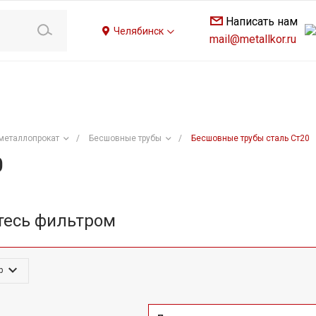
Написать нам
Челябинск
mail@metallkor.ru
металлопрокат
/
Бесшовные трубы
/
Бесшовные трубы сталь Ст20
0
тесь фильтром
р