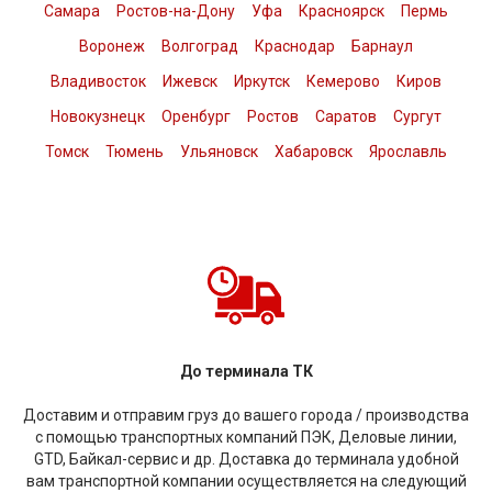
Самара
Ростов-на-Дону
Уфа
Красноярск
Пермь
Воронеж
Волгоград
Краснодар
Барнаул
Владивосток
Ижевск
Иркутск
Кемерово
Киров
Новокузнецк
Оренбург
Ростов
Саратов
Сургут
Томск
Тюмень
Ульяновск
Хабаровск
Ярославль
До терминала ТК
Доставим и отправим груз до вашего города / производства
с помощью транспортных компаний ПЭК, Деловые линии,
GTD, Байкал-сервис и др. Доставка до терминала удобной
вам транспортной компании осуществляется на следующий