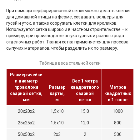
При помощи перфорированной сетки можно делать клетки
для домашней птицы на ферме, создавать вольеры для
гусей и уток, а также сооружать клетки для кроликов.
Используется сетка широко и в частном строительстве – к
примеру, при производстве штукатурных и разного рода
отделочных работ. Тканая сетка применяется для просева
сыпучих материалов, чтобы разделить их по размеру.
Таблица веса стальной сетки
Размер ячейки
и диаметр
Вес 1 метра
проволоки
Размер
квадратного
Метров
сварной сетки,
карты,
сварной
квадратных
мм
м
сетки
в 1 тонне
20х20х2
1,5х10
15,0
1000
25х25х2
1.5x10
12,0
800
50х50х2
2х3
2
500