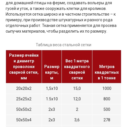
для домашней птицы на ферме, создавать вольеры для
гусей и уток, а также сооружать клетки для кроликов.
Используется сетка широко и в частном строительстве – к
примеру, при производстве штукатурных и разного рода
отделочных работ. Тканая сетка применяется для просева
сыпучих материалов, чтобы разделить их по размеру.
Таблица веса стальной сетки
Размер ячейки
и диаметр
Вес 1 метра
проволоки
Размер
квадратного
Метров
сварной сетки,
карты,
сварной
квадратных
мм
м
сетки
в 1 тонне
20х20х2
1,5х10
15,0
1000
25х25х2
1.5x10
12,0
800
50х50х2
2х3
2
500
50х50х4
2х3
3,6
278