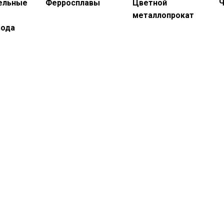
ельные
Ферросплавы
Цветной
Ч
металлопрокат
вода