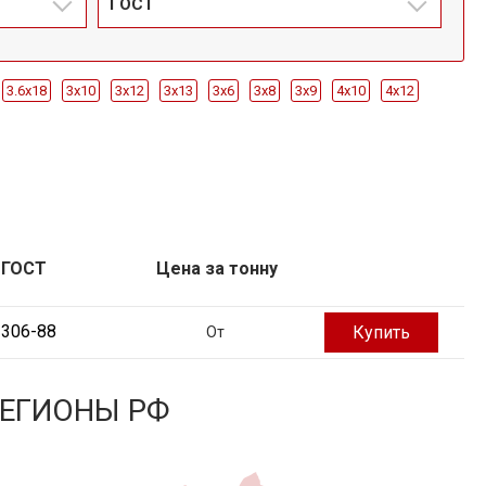
ГОСТ
3.6x18
3x10
3x12
3x13
3x6
3x8
3x9
4x10
4x12
5x37
5x40
5x50
6x20
6x22
6x25
6x27
6x32
6x35
10x1
15x1
15x1.2
15x1.4
20x2
25x2
35x2
50x1.6
150x3x3000
150x4x3000
150x5x3000
150x6x3000
200x4x3000
50x3х1000
50x4x1000
50x4x1500
50x4x2000
50x4x3000
ГОСТ
Цена за тонну
3306-88
Купить
От
РЕГИОНЫ РФ