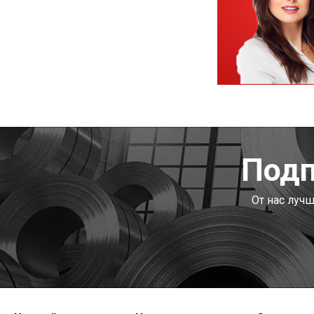
Подп
От нас луч