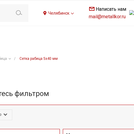
Написать нам
Челябинск
mail@metallkor.ru
бица
/
Сетка рабица 5x40 мм
тесь фильтром
р