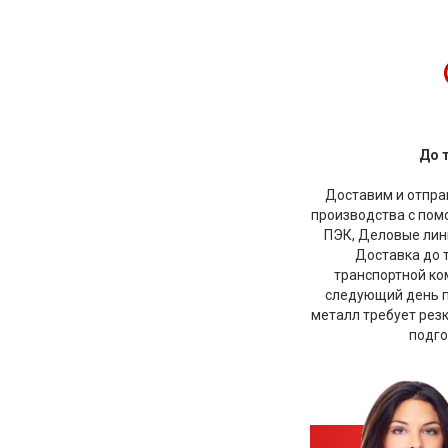
До 
Доставим и отправ
производства с по
ПЭК, Деловые лини
Доставка до 
транспортной ко
следующий день по
металл требует рез
подго