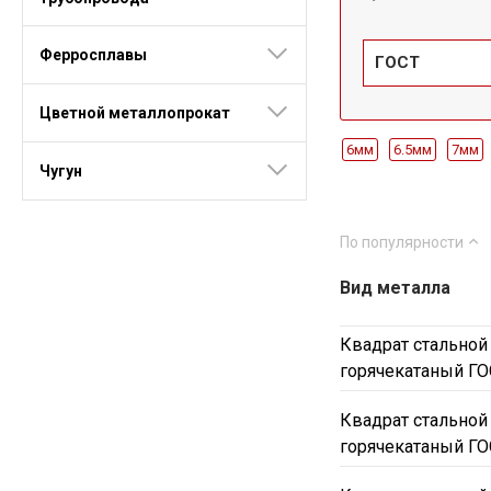
Ферросплавы
ГОСТ
Цветной металлопрокат
6мм
6.5мм
7мм
Чугун
26мм
28мм
30мм
90мм
95мм
100м
По популярности
180мм
185мм
19
Вид металла
35Г2
40Х
40ХН
08пс
10кп
10пс
Квадрат стальной
горячекатаный ГО
Квадрат стальной
горячекатаный ГО