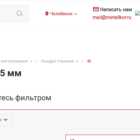
Написать нам
Челябинск
mail@metallkor.ru
 металлопрокат
/
Квадрат стальной
/
45
45 мм
тесь фильтром
р