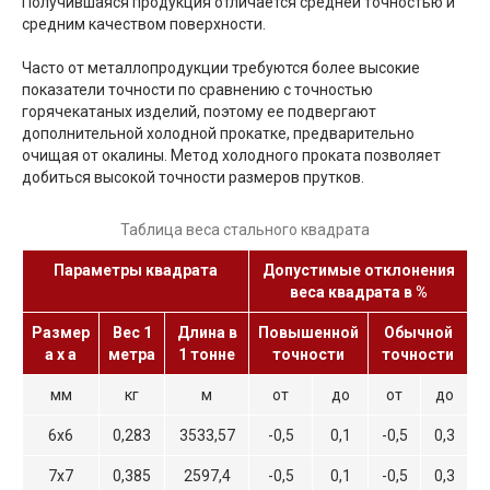
Получившаяся продукция отличается средней точностью и
средним качеством поверхности.
Часто от металлопродукции требуются более высокие
показатели точности по сравнению с точностью
горячекатаных изделий, поэтому ее подвергают
дополнительной холодной прокатке, предварительно
очищая от окалины. Метод холодного проката позволяет
добиться высокой точности размеров прутков.
Таблица веса стального квадрата
Параметры квадрата
Допустимые отклонения
веса квадрата в %
Размер
Вес 1
Длина в
Повышенной
Обычной
а х а
метра
1 тонне
точности
точности
мм
кг
м
от
до
от
до
6х6
0,283
3533,57
-0,5
0,1
-0,5
0,3
7х7
0,385
2597,4
-0,5
0,1
-0,5
0,3