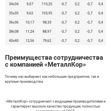
34х34
9,07
110,25
-0,7
0,2
-0,7
0,4
35х35
9,62
103,95
-0,7
0,2
-0,7
0,4
36х36
10,17
98,33
-0,7
0,2
-0,7
0,4
38х38
11,24
88,97
-0,7
0,2
-0,7
0,4
40х40
12,56
79,62
-0,7
0,2
-0,7
0,4
Преимущества сотрудничества
с компанией «МеталлКор»
Почему нас выбирают как небольшие предприятия, так и
крупные производства:
«МеталлКор» сотрудничает с ведущими производителями и
гарантирует высокое качество продукции, полностью