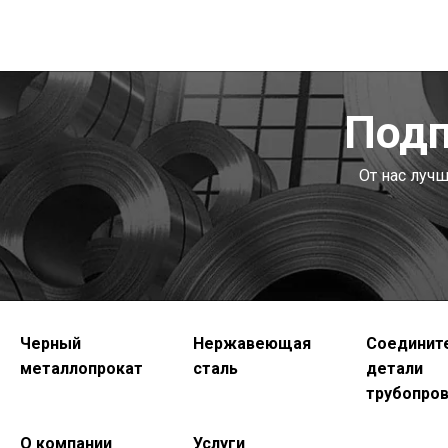
Подп
От нас луч
Черный
Нержавеющая
Соединит
металлопрокат
сталь
детали
трубопро
О компании
Услуги