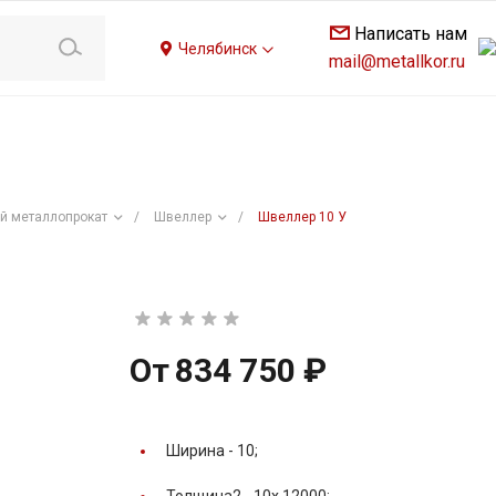
Написать нам
Челябинск
mail@metallkor.ru
й металлопрокат
/
Швеллер
/
Швеллер 10 У
От
834 750 ₽
Ширина -
10;