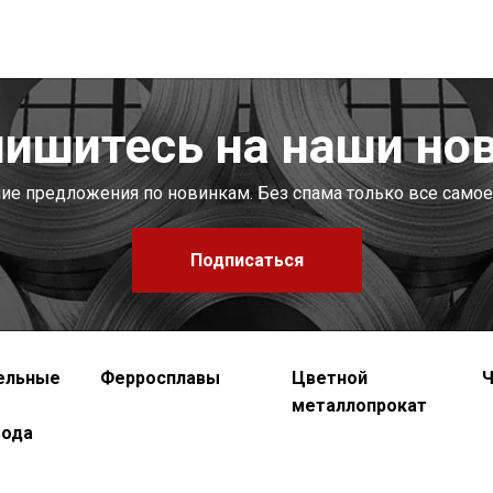
ишитесь на наши но
шие предложения по новинкам. Без спама только все самое
Подписаться
ельные
Ферросплавы
Цветной
Ч
металлопрокат
вода