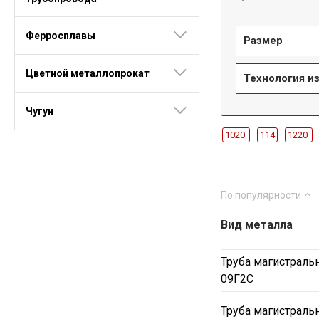
Ферросплавы
Размер
Цветной металлопрокат
Технология и
Чугун
1020
114
1220
17Г1СУ
Ст3сп
16
ДУ152
ДУ159
ДУ
По популярности
Вид металла
Труба магистраль
09Г2С
Труба магистраль