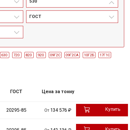
530
ГОСТ
630
720
820
920
09Г2С
09Г2СА
10Г2Б
17Г1С
85
ДУ1420
ДУ720
ДУ1020
ДУ114
ДУ1220
ДУ133
У820
ДУ920
ГОСТ
Цена за тонну
Купить
20295-85
134 576 ₽
От
Купить