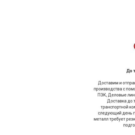
До 
Доставим и отправ
производства с по
ПЭК, Деловые лини
Доставка до 
транспортной ко
следующий день по
металл требует рез
подго