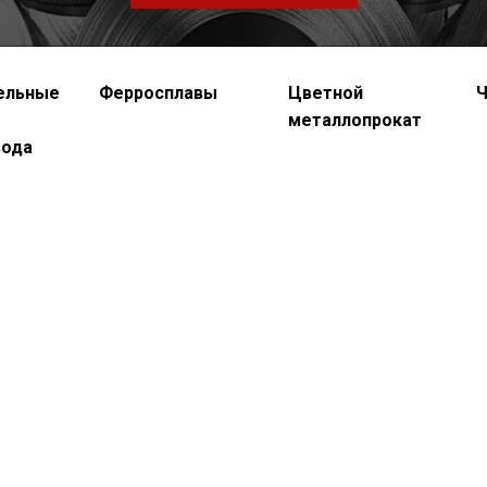
ельные
Ферросплавы
Цветной
Ч
металлопрокат
вода