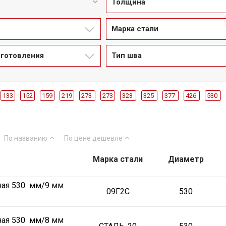
Толщина
Марка стали
зготовления
Тип шва
133
152
159
219
273
273
323
325
377
426
530
ГС
СТАЛЬ-20
СТАЛЬ-10
ГОСТ 31447-2012
ГОСТ 20295-85
20295-
219
ДУ273
ДУ323
ДУ325
ДУ377
ДУ426
ДУ530
ДУ630
Д
По названию
По цене
дешевле
Марка стали
Диаметр
ная 530 мм/9 мм
09Г2С
530
ная 530 мм/8 мм