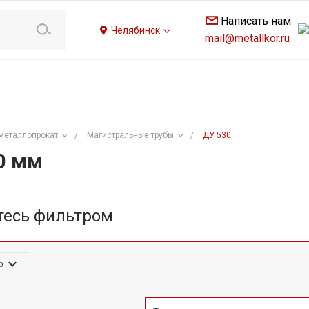
Написать нам
Челябинск
mail@metallkor.ru
металлопрокат
/
Магистральные трубы
/
ДУ 530
0 мм
тесь фильтром
р