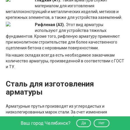
материалом для изготовления
металлоконструкций и металлических изделий, метизов и
крепежных элементов, а также для устройства заземлений.
Рифленая (А3).
Этот вид арматуры
используют для устройства тяжелых
фундаментов. Кроме того, рифленую арматуру применяют
при монолитном строительстве для более качественного
сцепления бетона с неровными поверхностями.
На наших складах всегда есть необходимое заказчикам
количество арматуры, произведенной в соответствии с ГОСТ
и ТУ.
Сталь для изготовления
арматуры
Арматурные прутья производят из углеродистых и
низколегированных марок стали. За счет изменения
химического состава сплавы приобретают определенные
Ваш город Челябинск?
Да
Нет
свойства. В качестве легирующих добавок используется
алюминий, бор, кремний, марганец и другие химические