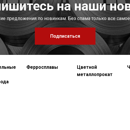
ишитесь на наши но
шие предложения по новинкам. Без спама только все самое
Подписаться
ельные
Ферросплавы
Цветной
Ч
металлопрокат
вода