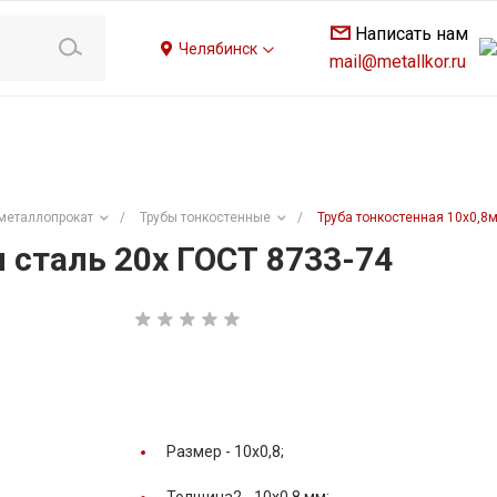
Написать нам
Челябинск
mail@metallkor.ru
металлопрокат
/
Трубы тонкостенные
/
Труба тонкостенная 10х0,8м
 сталь 20х ГОСТ 8733-74
Размер -
10х0,8;