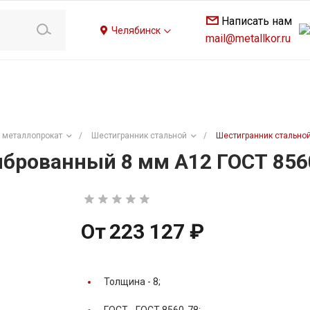
Написать нам
Челябинск
mail@metallkor.ru
 металлопрокат
/
Шестигранник стальной
/
Шестигранник стальной
брованный 8 мм А12 ГОСТ 856
От
223 127 ₽
Толщина -
8;