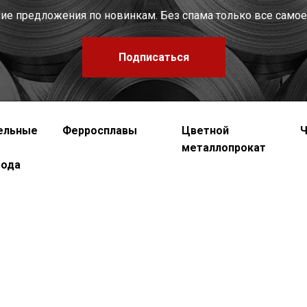
шие предложения по новинкам. Без спама только все самое
Подписаться
ельные
Ферросплавы
Цветной
Ч
металлопрокат
вода