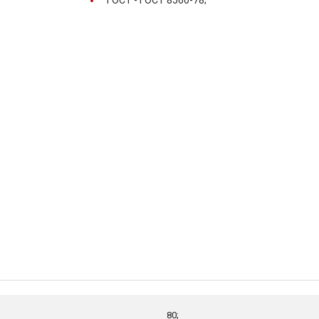
ГОСТ -
ГОСТ 8560-78;
80;