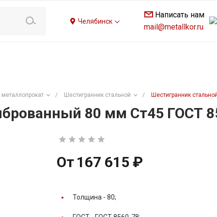
Написать нам
Челябинск
mail@metallkor.ru
 металлопрокат
/
Шестигранник стальной
/
Шестигранник стальной
брованный 80 мм Ст45 ГОСТ 8
От
167 615 ₽
Толщина -
80;