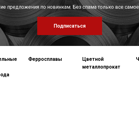
шие предложения по новинкам. Без спама только все самое
Подписаться
ельные
Ферросплавы
Цветной
Ч
металлопрокат
вода