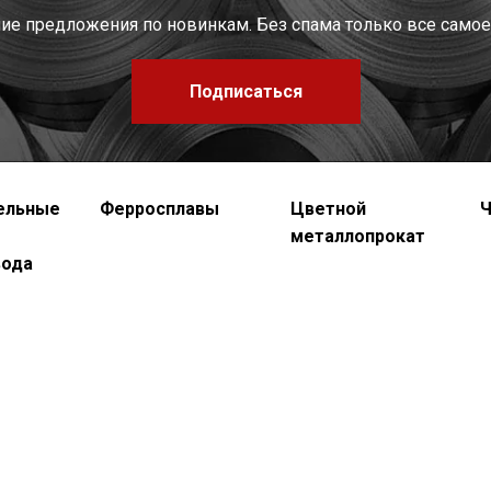
шие предложения по новинкам. Без спама только все самое
Подписаться
ельные
Ферросплавы
Цветной
Ч
металлопрокат
вода