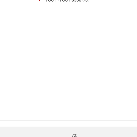
ГОСТ -
ГОСТ 8560-78;
70;