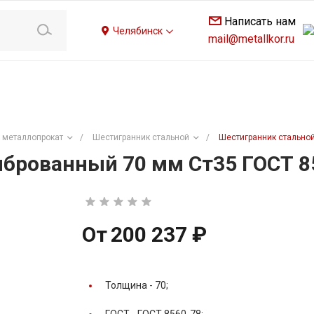
Написать нам
Челябинск
mail@metallkor.ru
 металлопрокат
/
Шестигранник стальной
/
Шестигранник стальной
брованный 70 мм Ст35 ГОСТ 8
От
200 237 ₽
Толщина -
70;