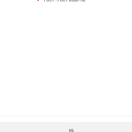
ГОСТ -
ГОСТ 8560-78;
65;