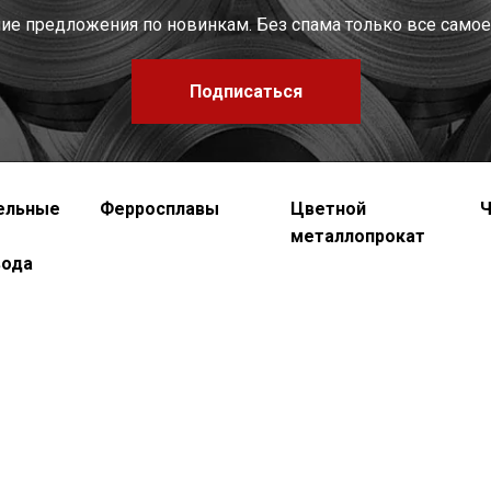
шие предложения по новинкам. Без спама только все самое
Подписаться
ельные
Ферросплавы
Цветной
Ч
металлопрокат
вода