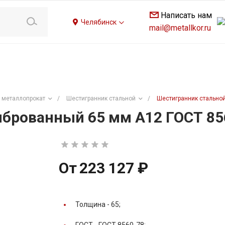
Написать нам
Челябинск
mail@metallkor.ru
 металлопрокат
/
Шестигранник стальной
/
Шестигранник стально
брованный 65 мм А12 ГОСТ 85
От
223 127 ₽
Толщина -
65;