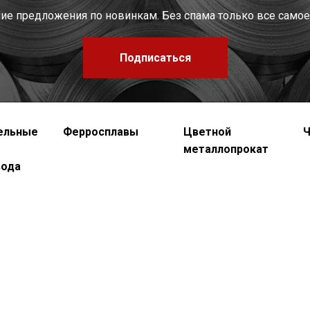
шие предложения по новинкам. Без спама только все самое
Подписаться
ельные
Ферросплавы
Цветной
Ч
металлопрокат
вода