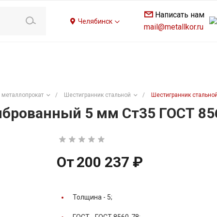
Написать нам
Челябинск
mail@metallkor.ru
 металлопрокат
/
Шестигранник стальной
/
Шестигранник стальной
брованный 5 мм Ст35 ГОСТ 85
От
200 237 ₽
Толщина -
5;