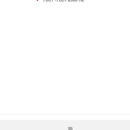
ГОСТ -
ГОСТ 8560-78;
50;