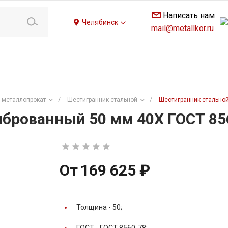
Написать нам
Челябинск
mail@metallkor.ru
 металлопрокат
/
Шестигранник стальной
/
Шестигранник стально
брованный 50 мм 40Х ГОСТ 85
От
169 625 ₽
Толщина -
50;