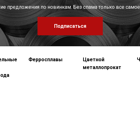
шие предложения по новинкам. Без спама только все самое
Подписаться
ельные
Ферросплавы
Цветной
Ч
металлопрокат
вода