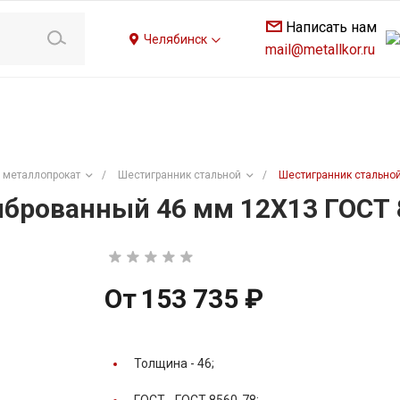
Написать нам
Челябинск
mail@metallkor.ru
 металлопрокат
/
Шестигранник стальной
/
Шестигранник стально
брованный 46 мм 12Х13 ГОСТ 
От
153 735 ₽
Толщина -
46;