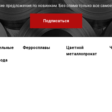
шие предложения по новинкам. Без спама только все самое
Подписаться
ельные
Ферросплавы
Цветной
Ч
металлопрокат
вода