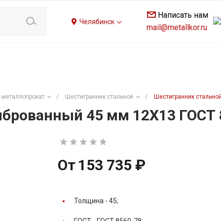
Написать нам
Челябинск
mail@metallkor.ru
 металлопрокат
/
Шестигранник стальной
/
Шестигранник стально
брованный 45 мм 12Х13 ГОСТ 
От
153 735 ₽
Толщина -
45;