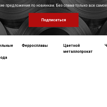
шие предложения по новинкам. Без спама только все самое
Подписаться
ельные
Ферросплавы
Цветной
Ч
металлопрокат
вода