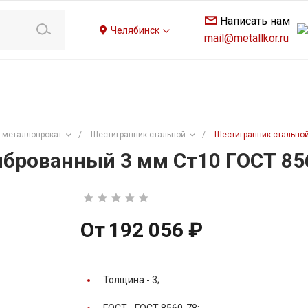
Написать нам
Челябинск
mail@metallkor.ru
 металлопрокат
/
Шестигранник стальной
/
Шестигранник стальной
брованный 3 мм Ст10 ГОСТ 85
От
192 056 ₽
Толщина -
3;