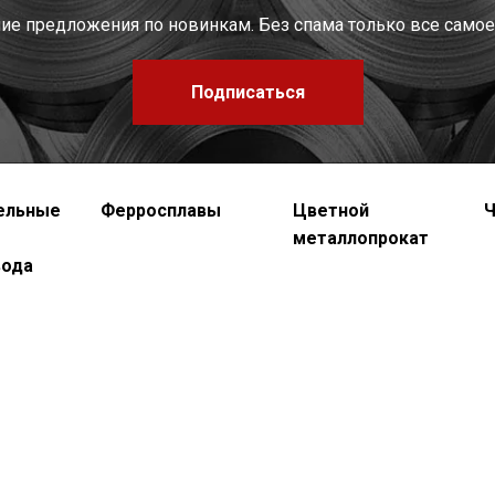
шие предложения по новинкам. Без спама только все самое
Подписаться
ельные
Ферросплавы
Цветной
Ч
металлопрокат
вода