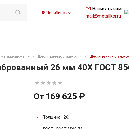
Написать нам
Челябинск
mail@metallkor.ru
 металлопрокат
/
Шестигранник стальной
/
Шестигранник стально
брованный 26 мм 40Х ГОСТ 85
От
169 625 ₽
Толщина -
26;