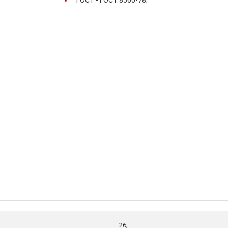
ГОСТ -
ГОСТ 8560-78;
26;