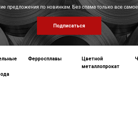
шие предложения по новинкам. Без спама только все самое
Подписаться
ельные
Ферросплавы
Цветной
Ч
металлопрокат
вода