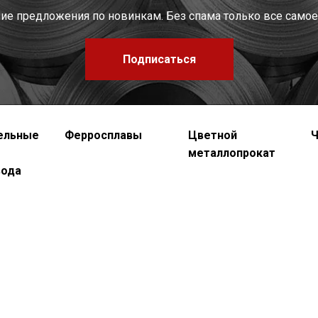
шие предложения по новинкам. Без спама только все самое
Подписаться
ельные
Ферросплавы
Цветной
Ч
металлопрокат
вода