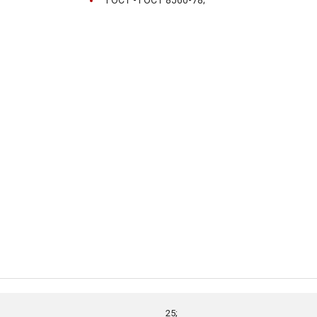
ГОСТ -
ГОСТ 8560-78;
25;