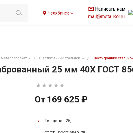
Написать нам
Челябинск
mail@metallkor.ru
 металлопрокат
/
Шестигранник стальной
/
Шестигранник стально
брованный 25 мм 40Х ГОСТ 85
От
169 625 ₽
Толщина -
25;