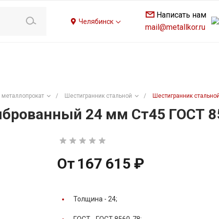
Написать нам
Челябинск
mail@metallkor.ru
 металлопрокат
/
Шестигранник стальной
/
Шестигранник стальной
брованный 24 мм Ст45 ГОСТ 8
От
167 615 ₽
Толщина -
24;