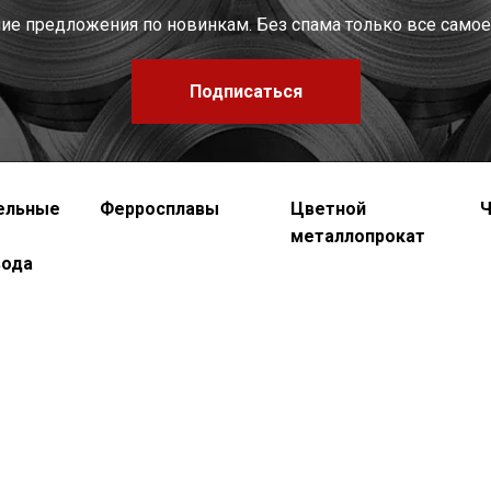
шие предложения по новинкам. Без спама только все самое
Подписаться
ельные
Ферросплавы
Цветной
Ч
металлопрокат
вода