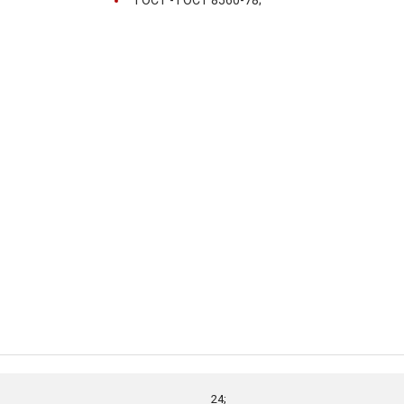
ГОСТ -
ГОСТ 8560-78;
24;