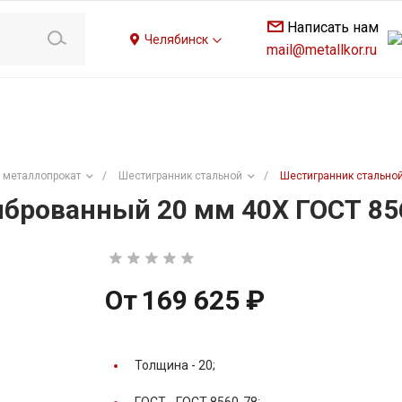
Написать нам
Челябинск
mail@metallkor.ru
 металлопрокат
/
Шестигранник стальной
/
Шестигранник стально
брованный 20 мм 40Х ГОСТ 85
От
169 625 ₽
Толщина -
20;