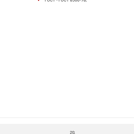
ГОСТ -
ГОСТ 8560-78;
20;