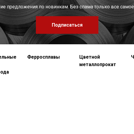
шие предложения по новинкам. Без спама только все самое
Подписаться
ельные
Ферросплавы
Цветной
Ч
металлопрокат
вода