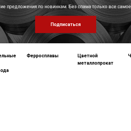
шие предложения по новинкам. Без спама только все самое
Подписаться
ельные
Ферросплавы
Цветной
Ч
металлопрокат
вода