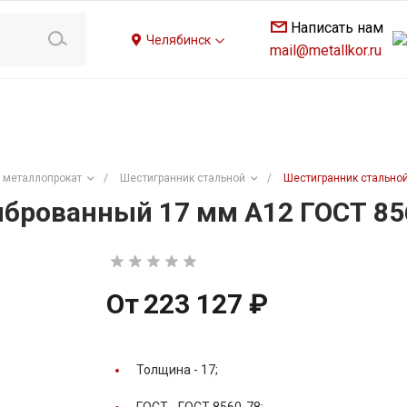
Написать нам
Челябинск
mail@metallkor.ru
 металлопрокат
/
Шестигранник стальной
/
Шестигранник стально
брованный 17 мм А12 ГОСТ 85
От
223 127 ₽
Толщина -
17;