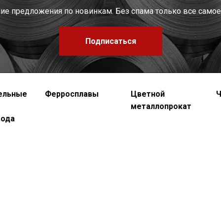
шие предложения по новинкам. Без спама только все самое
Подписаться
ельные
Ферросплавы
Цветной
Ч
металлопрокат
вода