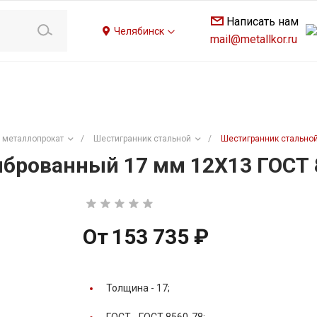
Написать нам
Челябинск
mail@metallkor.ru
 металлопрокат
/
Шестигранник стальной
/
Шестигранник стально
брованный 17 мм 12Х13 ГОСТ 
От
153 735 ₽
Толщина -
17;