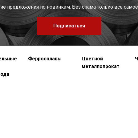
шие предложения по новинкам. Без спама только все самое
Подписаться
ельные
Ферросплавы
Цветной
Ч
металлопрокат
вода