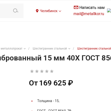
Написать нам
Челябинск
mail@metallkor.ru
 металлопрокат
/
Шестигранник стальной
/
Шестигранник стально
брованный 15 мм 40Х ГОСТ 85
От
169 625 ₽
Толщина -
15;