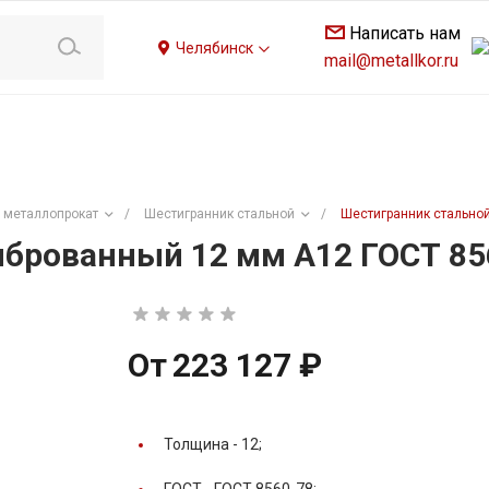
Написать нам
Челябинск
mail@metallkor.ru
 металлопрокат
/
Шестигранник стальной
/
Шестигранник стально
брованный 12 мм А12 ГОСТ 85
От
223 127 ₽
Толщина -
12;