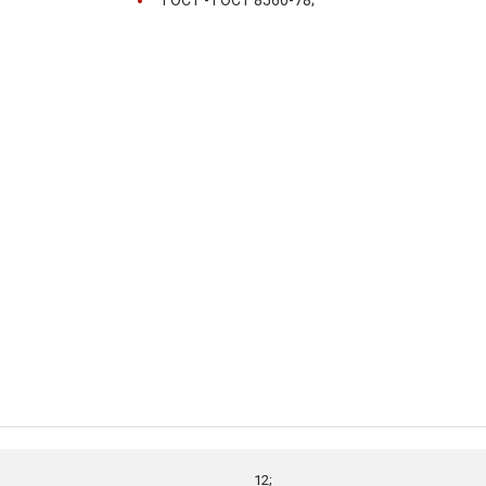
ГОСТ -
ГОСТ 8560-78;
12;