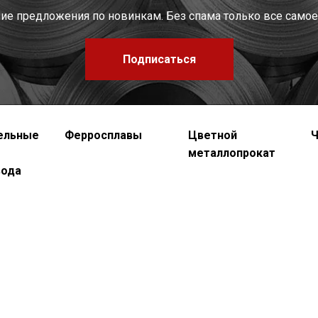
шие предложения по новинкам. Без спама только все самое
Подписаться
ельные
Ферросплавы
Цветной
Ч
металлопрокат
вода