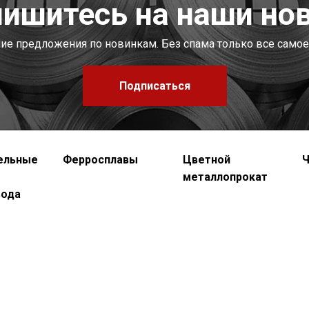
ишитесь на наши но
шие предложения по новинкам. Без спама только все самое
Подписаться
ельные
Ферросплавы
Цветной
Ч
металлопрокат
вода