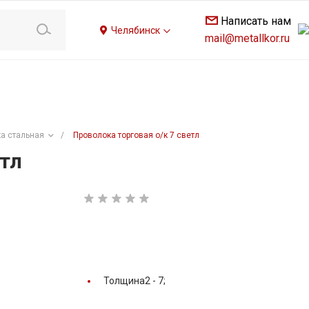
Написать нам
Челябинск
mail@metallkor.ru
а стальная
/
Проволока торговая о/к 7 светл
етл
Толщина2 -
7;