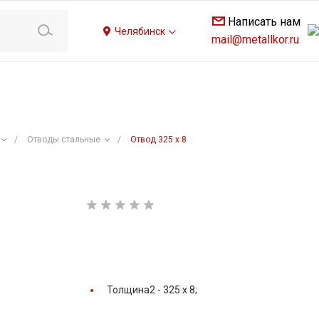
Написать нам
Челябинск
mail@metallkor.ru
/
Отводы стальные
/
Отвод 325 х 8
Толщина2 -
325 x 8;