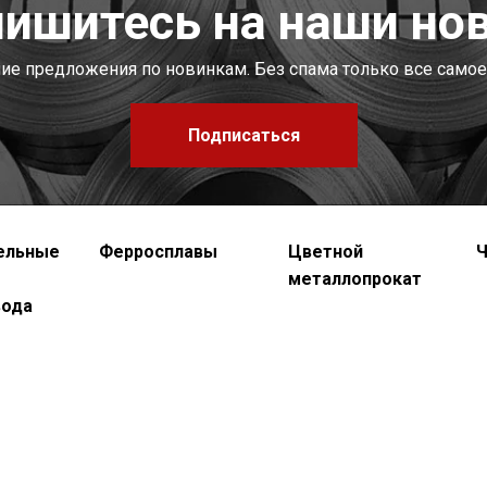
ишитесь на наши но
шие предложения по новинкам. Без спама только все самое
Подписаться
ельные
Ферросплавы
Цветной
Ч
металлопрокат
вода