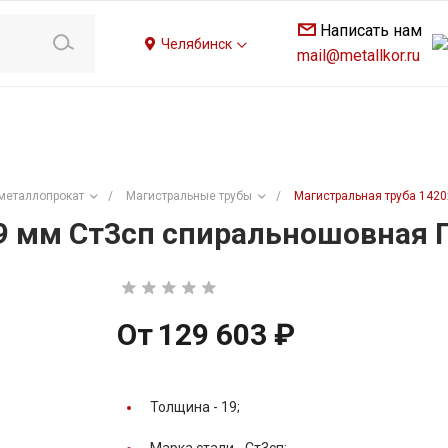
Написать нам
Челябинск
mail@metallkor.ru
металлопрокат
/
Магистральные трубы
/
Магистральная труба 142
9 мм Ст3сп спиральношовная 
От
129 603 ₽
Толщина -
19;