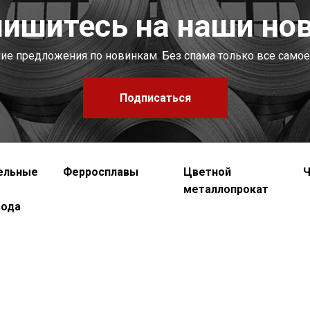
ишитесь на наши но
шие предложения по новинкам. Без спама только все самое
Подписаться
ельные
Ферросплавы
Цветной
Ч
металлопрокат
вода