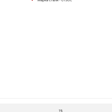
Марка стали -
Ст3сп;
19;