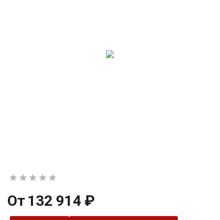
От
132 914 ₽