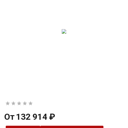
От
132 914 ₽