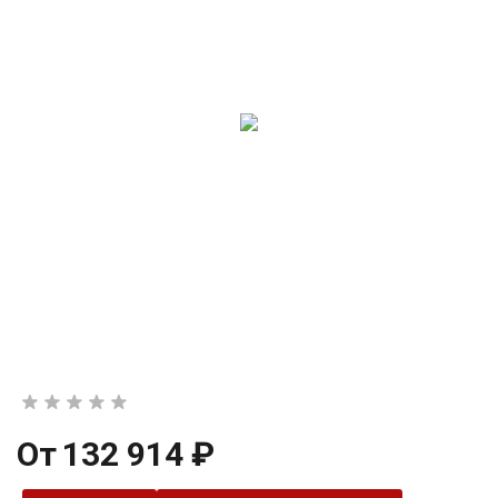
От
132 914 ₽