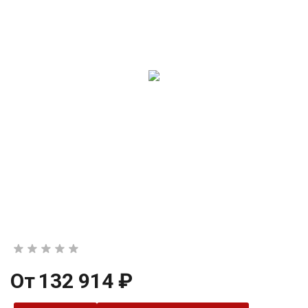
От
132 914 ₽